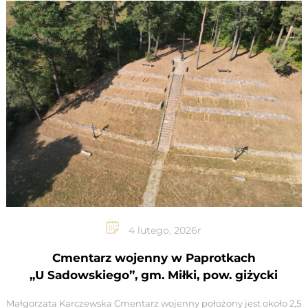
4 lutego, 2026r
Cmentarz wojenny w Paprotkach
„U Sadowskiego”, gm. Miłki, pow. giżycki
Małgorzata Karczewska Cmentarz wojenny położony jest około 2,5