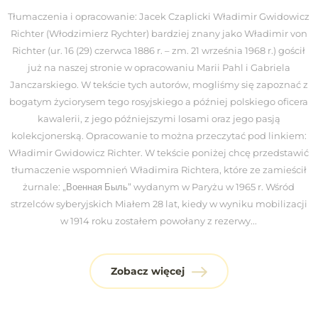
Tłumaczenia i opracowanie: Jacek Czaplicki Władimir Gwidowicz
Richter (Włodzimierz Rychter) bardziej znany jako Władimir von
Richter (ur. 16 (29) czerwca 1886 r. – zm. 21 września 1968 r.) gościł
już na naszej stronie w opracowaniu Marii Pahl i Gabriela
Janczarskiego. W tekście tych autorów, mogliśmy się zapoznać z
bogatym życiorysem tego rosyjskiego a później polskiego oficera
kawalerii, z jego późniejszymi losami oraz jego pasją
kolekcjonerską. Opracowanie to można przeczytać pod linkiem:
Władimir Gwidowicz Richter. W tekście poniżej chcę przedstawić
tłumaczenie wspomnień Władimira Richtera, które ze zamieścił
żurnale: „Военная Быль” wydanym w Paryżu w 1965 r. Wśród
strzelców syberyjskich Miałem 28 lat, kiedy w wyniku mobilizacji
w 1914 roku zostałem powołany z rezerwy...
Zobacz więcej