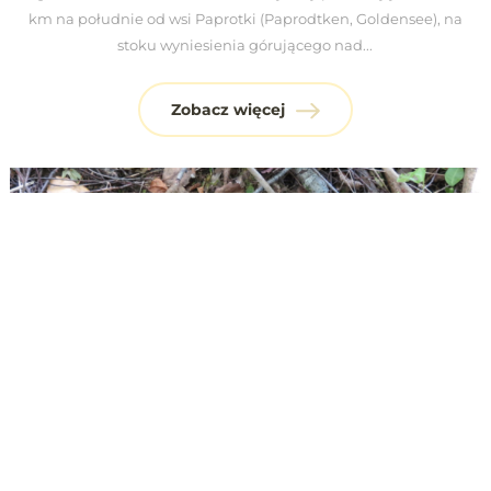
km na południe od wsi Paprotki (Paprodtken, Goldensee), na
stoku wyniesienia górującego nad...
Zobacz więcej